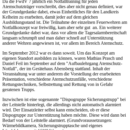
Da die FwdV 7 jährlich ein Notfalltraining für jeden
Atemschutzträger vorschreibt, dies aber nicht genau definiert, war
der Grundgedanke dabei, etwas Einheitliches für den Landkreis
Kelheim zu erarbeiten, damit jeder auf dem gleichen
Ausbildungsstand ist. Die Teilnahme der einzelnen Feuerwehren am
Notfallkonzept war freiwillig, kam aber sehr gut an. Ein weiterer
Grundgedanke dabei war, dass vor allem die Tagesalarmbereitschaft
langsam schrumpft und man daher schnell auf Unterstützung
anderer Wehren angewiesen ist, vor allem im Bereich Atemschutz.
Im September 2012 war es dann soweit. Um das Konzept am
eigenen Standort ausbilden zu können, waren Mathias Prasch und
Daniel Feil im September auf dem "Aufbaulehrgang Atemschutz-
Notfall", der im Gerätehaus Abensberg stattfand. Inhalt der
Veranstaltung war unter anderem die Vorstellung der erarbeiteten
Präsentation, verschiedene Atemschutzunfälle, verschiedene
Rettungstechniken, Selbstrettung und Rettung von in Gefahr
geratenen Trupps.
Inzwischen ist eine sogenannte "Dispogruppe Sicherungstrupp" bei
der Leitstelle hinterlegt, die allerdings nicht automatisch alarmiert
wird. Der Einsatzleiter selbst kann entscheiden, ob er diese
Dispogruppe zur Unterstützung haben möchte. Diese wird dann bei
Bedarf von der Leitstelle alarmiert. (Grundvoraussetzungen:
Wärmebildkamera, Sicherungstrupptasche und eigenes