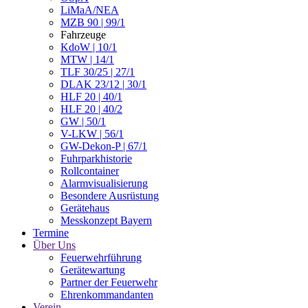
LiMaA/NEA
MZB 90 | 99/1
Fahrzeuge
KdoW | 10/1
MTW | 14/1
TLF 30/25 | 27/1
DLAK 23/12 | 30/1
HLF 20 | 40/1
HLF 20 | 40/2
GW | 50/1
V-LKW | 56/1
GW-Dekon-P | 67/1
Fuhrparkhistorie
Rollcontainer
Alarmvisualisierung
Besondere Ausrüstung
Gerätehaus
Messkonzept Bayern
Termine
Über Uns
Feuerwehrführung
Gerätewartung
Partner der Feuerwehr
Ehrenkommandanten
Verein