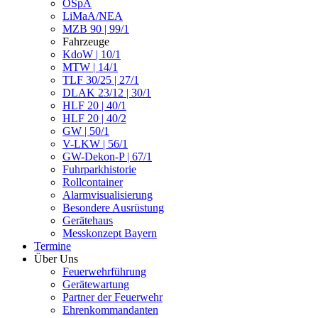
ÖSpA
LiMaA/NEA
MZB 90 | 99/1
Fahrzeuge
KdoW | 10/1
MTW | 14/1
TLF 30/25 | 27/1
DLAK 23/12 | 30/1
HLF 20 | 40/1
HLF 20 | 40/2
GW | 50/1
V-LKW | 56/1
GW-Dekon-P | 67/1
Fuhrparkhistorie
Rollcontainer
Alarmvisualisierung
Besondere Ausrüstung
Gerätehaus
Messkonzept Bayern
Termine
Über Uns
Feuerwehrführung
Gerätewartung
Partner der Feuerwehr
Ehrenkommandanten