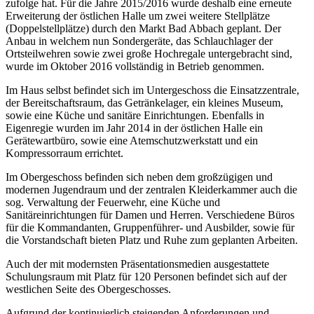
zufolge hat. Für die Jahre 2015/2016 wurde deshalb eine erneute
Erweiterung der östlichen Halle um zwei weitere Stellplätze
(Doppelstellplätze) durch den Markt Bad Abbach geplant. Der
Anbau in welchem nun Sondergeräte, das Schlauchlager der
Ortsteilwehren sowie zwei große Hochregale untergebracht sind,
wurde im Oktober 2016 vollständig in Betrieb genommen.
Im Haus selbst befindet sich im Untergeschoss die Einsatzzentrale,
der Bereitschaftsraum, das Getränkelager, ein kleines Museum,
sowie eine Küche und sanitäre Einrichtungen. Ebenfalls in
Eigenregie wurden im Jahr 2014 in der östlichen Halle ein
Gerätewartbüro, sowie eine Atemschutzwerkstatt und ein
Kompressorraum errichtet.
Im Obergeschoss befinden sich neben dem großzügigen und
modernen Jugendraum und der zentralen Kleiderkammer auch die
sog. Verwaltung der Feuerwehr, eine Küche und
Sanitäreinrichtungen für Damen und Herren. Verschiedene Büros
für die Kommandanten, Gruppenführer- und Ausbilder, sowie für
die Vorstandschaft bieten Platz und Ruhe zum geplanten Arbeiten.
Auch der mit modernsten Präsentationsmedien ausgestattete
Schulungsraum mit Platz für 120 Personen befindet sich auf der
westlichen Seite des Obergeschosses.
Aufgrund der kontinuierlich steigenden Anforderungen und