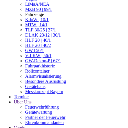
LiMaA/NEA
MZB 90 | 99/1
Fahrzeuge
KdoW | 10/1
MTW | 14/1
TLF 30/25 | 27/1
DLAK 23/12 | 30/1
HLF 20 | 40/1
HLF 20 | 40/2
GW | 50/1
V-LKW | 56/1
GW-Dekon-P | 67/1
Fuhrparkhistorie
Rollcontainer
Alarmvisualisierung
Besondere Ausrüstung
Gerätehaus
Messkonzept Bayern
Termine
Über Uns
Feuerwehrführung
Gerätewartung
Partner der Feuerwehr
Ehrenkommandanten
Verein