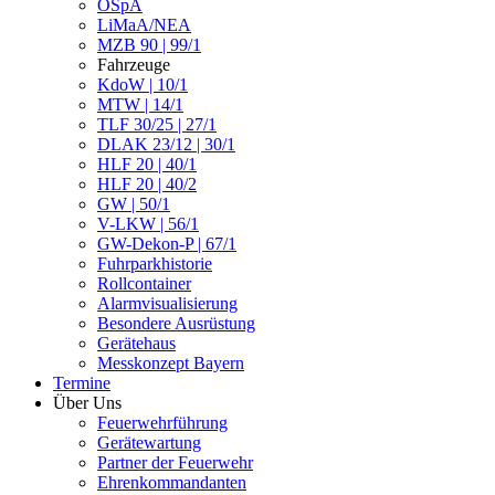
ÖSpA
LiMaA/NEA
MZB 90 | 99/1
Fahrzeuge
KdoW | 10/1
MTW | 14/1
TLF 30/25 | 27/1
DLAK 23/12 | 30/1
HLF 20 | 40/1
HLF 20 | 40/2
GW | 50/1
V-LKW | 56/1
GW-Dekon-P | 67/1
Fuhrparkhistorie
Rollcontainer
Alarmvisualisierung
Besondere Ausrüstung
Gerätehaus
Messkonzept Bayern
Termine
Über Uns
Feuerwehrführung
Gerätewartung
Partner der Feuerwehr
Ehrenkommandanten