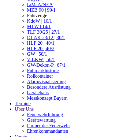
LiMaA/NEA
MZB 90 | 99/1
Fahrzeuge
KdoW | 10/1
MTW | 14/1
TLF 30/25 | 27/1
DLAK 23/12 | 30/1
HLF 20 | 40/1
HLF 20 | 40/2
GW | 50/1
V-LKW | 56/1
GW-Dekon-P | 67/1
Fuhrparkhistorie
Rollcontainer
Alarmvisualisierung
Besondere Ausrüstung
Gerätehaus
Messkonzept Bayern
Termine
Über Uns
Feuerwehrführung
Gerätewartung
Partner der Feuerwehr
Ehrenkommandanten
Verein