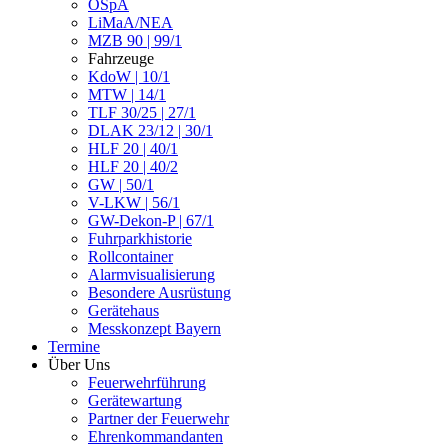
ÖSpA
LiMaA/NEA
MZB 90 | 99/1
Fahrzeuge
KdoW | 10/1
MTW | 14/1
TLF 30/25 | 27/1
DLAK 23/12 | 30/1
HLF 20 | 40/1
HLF 20 | 40/2
GW | 50/1
V-LKW | 56/1
GW-Dekon-P | 67/1
Fuhrparkhistorie
Rollcontainer
Alarmvisualisierung
Besondere Ausrüstung
Gerätehaus
Messkonzept Bayern
Termine
Über Uns
Feuerwehrführung
Gerätewartung
Partner der Feuerwehr
Ehrenkommandanten